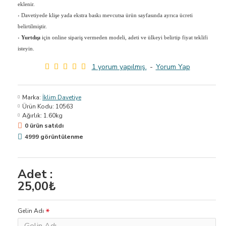
eklenir.
›
Davetiyede klişe yada ekstra baskı mevcutsa ürün sayfasında ayrıca ücreti
belirtilmiştir.
›
Yurtdışı
için online sipariş vermeden modeli, adeti ve ülkeyi belirtip fiyat teklifi
isteyin.
1 yorum yapılmış.
-
Yorum Yap
Marka:
İklim Davetiye
Ürün Kodu:
10563
Ağırlık:
1.60kg
0 ürün satıldı
4999 görüntülenme
Adet :
25,00₺
Gelin Adı