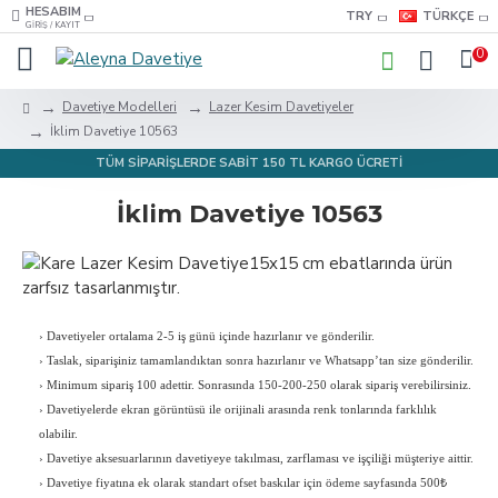
HESABIM
TRY
TÜRKÇE
GIRIŞ / KAYIT
0
Davetiye Modelleri
Lazer Kesim Davetiyeler
İklim Davetiye 10563
TÜM SİPARİŞLERDE SABİT 150 TL KARGO ÜCRETİ
İklim Davetiye 10563
›
Davetiyeler ortalama 2-5 iş günü içinde hazırlanır ve gönderilir.
›
Taslak, siparişiniz tamamlandıktan sonra hazırlanır ve Whatsapp’tan size gönderilir.
›
Minimum sipariş 100 adettir. Sonrasında 150-200-250 olarak sipariş verebilirsiniz.
›
Davetiyelerde ekran görüntüsü ile orijinali arasında renk tonlarında farklılık
olabilir.
›
Davetiye aksesuarlarının davetiyeye takılması, zarflaması ve işçiliği müşteriye aittir.
›
Davetiye fiyatına ek olarak standart ofset baskılar için ödeme sayfasında 500₺