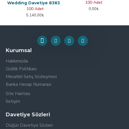
100 Adet
Wedding Davetiye 8383
100 Adet
0,00₺
5.140,00₺
Kurumsal
Hakkımızda
Gizlilik Politikası
Mesafeli Satış Sözleşmesi
Banka Hesap Numarası
Site Haritası
İletişim
Davetiye Sözleri
Düğün Davetiye Sözleri